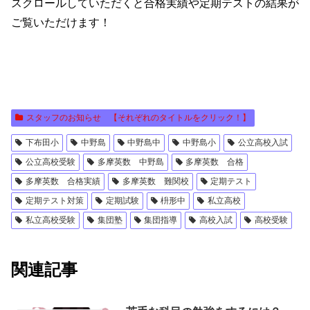
スクロールしていただくと合格実績や定期テストの結果が
ご覧いただけます！
スタッフのお知らせ 【それぞれのタイトルをクリック！】
下布田小
中野島
中野島中
中野島小
公立高校入試
公立高校受験
多摩英数 中野島
多摩英数 合格
多摩英数 合格実績
多摩英数 難関校
定期テスト
定期テスト対策
定期試験
枡形中
私立高校
私立高校受験
集団塾
集団指導
高校入試
高校受験
関連記事