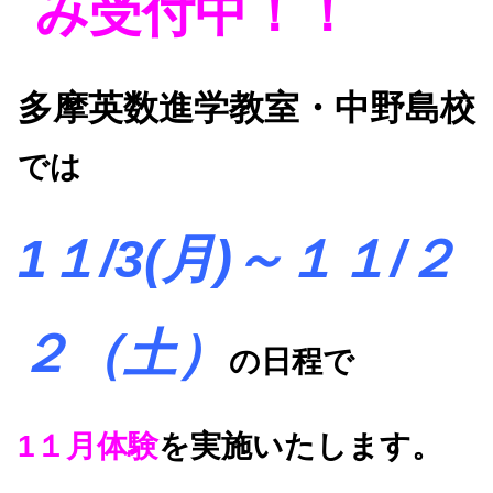
み受付中！！
多摩英数進学教室・中野島校
では
1１/3
(月)～１１
/２
２（土）
の日程で
1１月体験
を実施いたします。