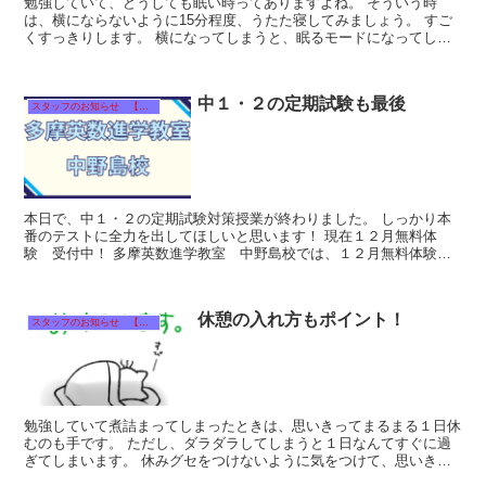
勉強していて、どうしても眠い時ってありますよね。 そういう時
は、横にならないように15分程度、うたた寝してみましょう。 すご
くすっきりします。 横になってしまうと、眠るモードになってしま
うので、その場でうたた寝で休憩してみ...
中１・２の定期試験も最後
スタッフのお知らせ 【それぞれのタイトルをクリック！】
本日で、中１・２の定期試験対策授業が終わりました。 しっかり本
番のテストに全力を出してほしいと思います！ 現在１２月無料体
験 受付中！ 多摩英数進学教室 中野島校では、１２月無料体験を
受付ております。 １２月...
休憩の入れ方もポイント！
スタッフのお知らせ 【それぞれのタイトルをクリック！】
勉強していて煮詰まってしまったときは、思いきってまるまる１日休
むのも手です。 ただし、ダラダラしてしまうと１日なんてすぐに過
ぎてしまいます。 休みグセをつけないように気をつけて、思いきっ
て休んでみましょう。 １２月無料体験...