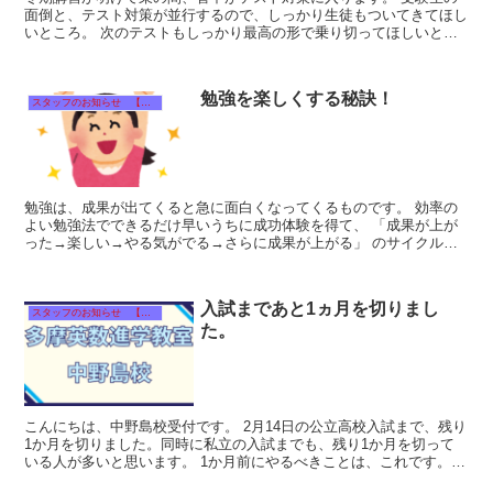
面倒と、テスト対策が並行するので、しっかり生徒もついてきてほし
いところ。 次のテストもしっかり最高の形で乗り切ってほしいと思
います。 ★２月無料体験受付中！！ ...
勉強を楽しくする秘訣！
スタッフのお知らせ 【それぞれのタイトルをクリック！】
勉強は、成果が出てくると急に面白くなってくるものです。 効率の
よい勉強法でできるだけ早いうちに成功体験を得て、 「成果が上が
った→楽しい→やる気がでる→さらに成果が上がる」 のサイクルを
実現させましょう。 多摩英数進...
入試まであと1ヵ月を切りまし
スタッフのお知らせ 【それぞれのタイトルをクリック！】
た。
こんにちは、中野島校受付です。 2月14日の公立高校入試まで、残り
1か月を切りました。同時に私立の入試までも、残り1か月を切って
いる人が多いと思います。 1か月前にやるべきことは、これです。
《英語》 英語が...