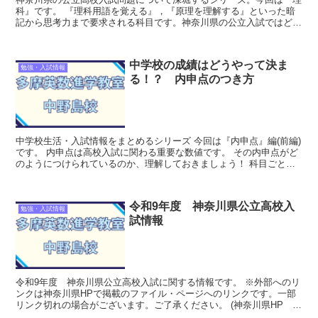
科』です。 『理科用語を覚える』，『原理を理解する』といった暗
記から思考力まで要求される科目です。神奈川県の公立入試ではどの
ように出題されるのでしょうか。このページ...
中学校の成績はどうやって決ま
勉強・入試情報
る！？ 内申点のつき方
中学校生活・入試情報をまとめるシリーズ 今回は『内申点』編(前編)
です。 内申点は高校入試に関わる重要な数値です。 その内申点がど
のようにつけられているのか、理解しておきましょう！ 科目ごとの
「評価」と「評定」 ...
令和9年度 神奈川県公立高校入
勉強・入試情報
試情報
令和9年度 神奈川県公立高校入試に関する情報です。 ※外部へのリ
ンクは神奈川県HPで掲載のファイル・ページへのリンクです。一部
リンク切れの場合がございます。ご了承ください。 (神奈川県HP 入
試関連ページのリンクはこちらから) ...