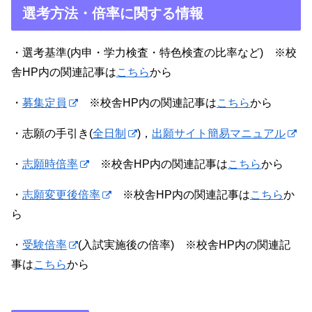
選考方法・倍率に関する情報
・選考基準(内申・学力検査・特色検査の比率など) ※校
舎HP内の関連記事は
こちら
から
・
募集定員
※校舎HP内の関連記事は
こちら
から
・志願の手引き(
全日制
)，
出願サイト簡易マニュアル
・
志願時倍率
※校舎HP内の関連記事は
こちら
から
・
志願変更後倍率
※校舎HP内の関連記事は
こちら
か
ら
・
受験倍率
(入試実施後の倍率) ※校舎HP内の関連記
事は
こちら
から