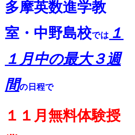
多摩英数進学教
室・中野島校
１
では
１月中の最大３週
間
の日程で
１１月無料体験授