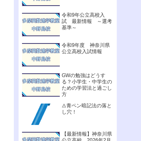
令和9年公立高校入
試 最新情報 ～選考
基準～
令和9年度 神奈川県
公立高校入試情報
GWの勉強はどうす
る？小学生・中学生の
ための学習法と過ごし
方
⚠️青ペン暗記法の落と
し穴！
【最新情報】神奈川県
公立高校 2026年2月