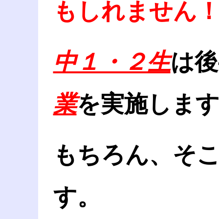
もしれません
中１・２生
は後
業
を実施します
もちろん、そ
す。