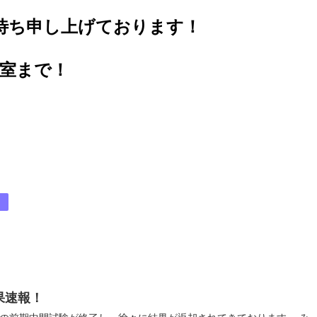
待ち申し上げております！
室まで！
】
果速報！