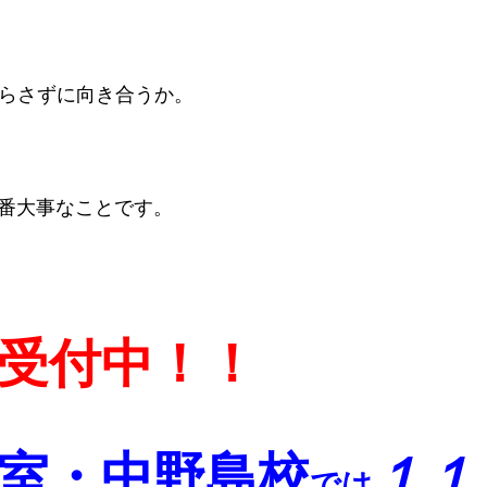
らさずに向き合うか。
番大事なことです。
受付中！！
室・中野島校
１１
では