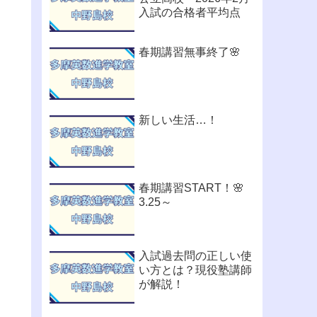
入試の合格者平均点
春期講習無事終了🌸
新しい生活…！
春期講習START！🌸
3.25～
入試過去問の正しい使
い方とは？現役塾講師
が解説！