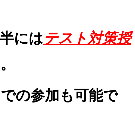
！
半には
テスト対策授
。
こでの参加も可能で