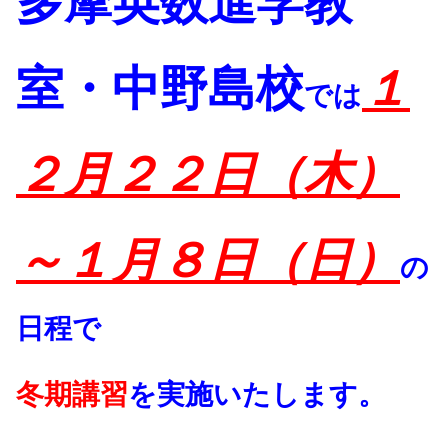
多摩英数進学教
室・中野島校
１
では
２
月２２日（木）
～１月８日（日）
の
日程で
冬期講習
を実施いたします。