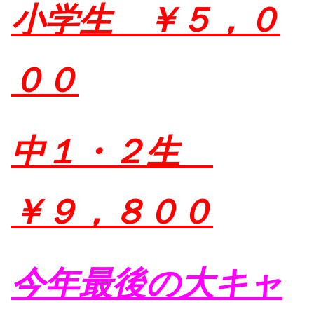
小学生 ￥５，０
００
中１・２生
￥９，８００
今年最後の大キャ