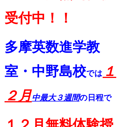
受付中！！
多摩英数進学教
室・中野島校
１
では
２
月
中最大３週間
の日程で
１２月無料体験授