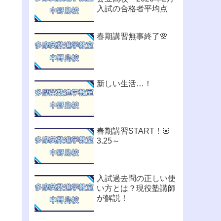
入試の合格者平均点
春期講習無事終了🌸
新しい生活…！
春期講習START！🌸
3.25～
入試過去問の正しい使
い方とは？現役塾講師
が解説！