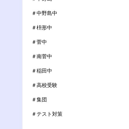
＃中野島中
＃枡形中
＃菅中
＃南菅中
＃稲田中
＃高校受験
＃集団
＃テスト対策