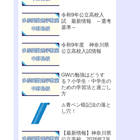
令和9年公立高校入
試 最新情報 ～選考
基準～
令和9年度 神奈川県
公立高校入試情報
GWの勉強はどうす
る？小学生・中学生の
ための学習法と過ごし
方
⚠️青ペン暗記法の落と
し穴！
【最新情報】神奈川県
公立高校 2026年2月