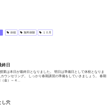
】
休校
無料体験
１０月
最終日
最終日となりました。 明日は準備日として休校となりま
月２５日（金）～４...
とし穴