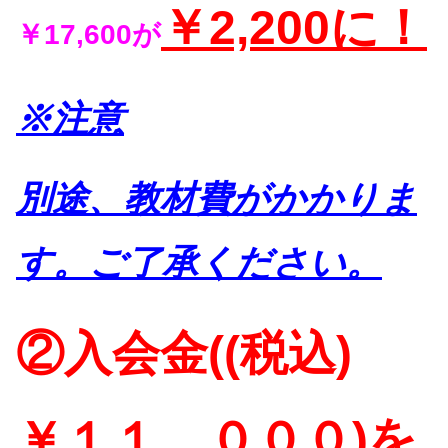
￥2,200に！
￥17,600が
※注意
別途、教材費がかかりま
す。ご了承ください。
②入会金((税込)
￥１１，０００)を