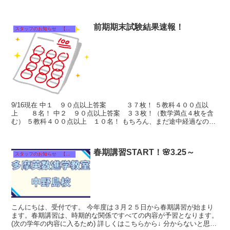
明後日と、試験対策の勉強は続きます。 ...
前期期末試験結果速報！
スタッフのお知らせ 【それぞれのタイトルをクリック！】
9/16現在 中１ ９０点以上答案 ３７枚！ ５教科４００点以
上 ８名！ 中２ ９０点以上答案 ３３枚！（数学満点４枚を含
む） ５教科４００点以上 １０名！ もちろん、まだ途中経過なの
で、増えること間違い...
春期講習START！🌸3.25～
スタッフのお知らせ 【それぞれのタイトルをクリック！】
こんにちは、受付です。 今年度は３月２５日から春期講習が始まり
ます。春期講習は、時期的な関係ですべての内容が予習となります。
(次の学年の内容に入るため) 詳しくはこちらから↓ 分からないと思っ