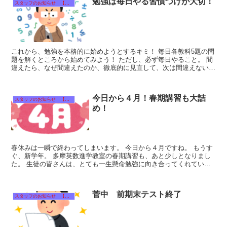
勉強は毎日やる習慣づけが大切！
スタッフのお知らせ 【それぞれのタイトルをクリック！】
これから、勉強を本格的に始めようとするキミ！ 毎日各教科5題の問
題を解くところから始めてみよう！ ただし、必ず毎日やること。 間
違えたら、なぜ間違えたのか、徹底的に見直して、次は間違えないよ
うに確信するまで...
今日から４月！春期講習も大詰
スタッフのお知らせ 【それぞれのタイトルをクリック！】
め！
春休みは一瞬で終わってしまいます。 今日から４月ですね。 もうす
ぐ、新学年。 多摩英数進学教室の春期講習も、あと少しとなりまし
た。 生徒の皆さんは、とても一生懸命勉強に向き合ってくれていま
す。...
菅中 前期末テスト終了
スタッフのお知らせ 【それぞれのタイトルをクリック！】